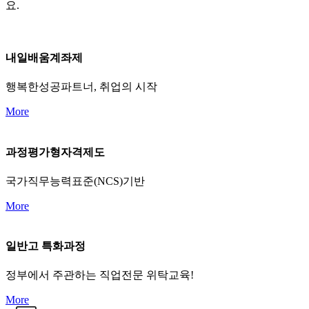
요.
내일배움계좌제
행복한성공파트너, 취업의 시작
More
과정평가형자격제도
국가직무능력표준(NCS)기반
More
일반고 특화과정
정부에서 주관하는 직업전문 위탁교육!
More