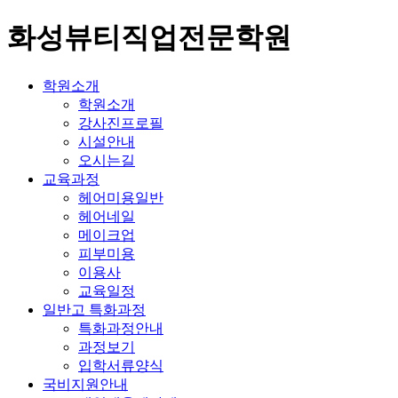
화성뷰티직업전문학원
학원소개
학원소개
강사진프로필
시설안내
오시는길
교육과정
헤어미용일반
헤어네일
메이크업
피부미용
이용사
교육일정
일반고 특화과정
특화과정안내
과정보기
입학서류양식
국비지원안내